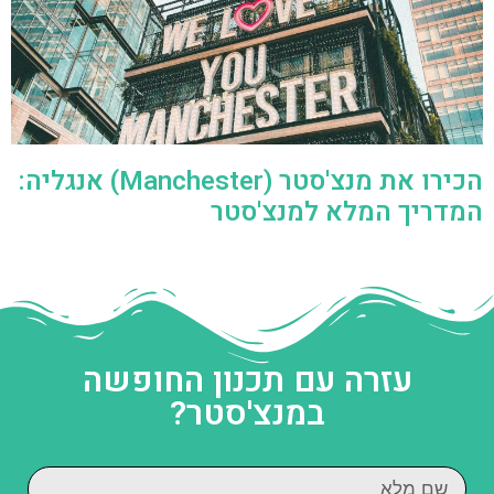
הכירו את מנצ'סטר (Manchester) אנגליה:
המדריך המלא למנצ'סטר
עזרה עם תכנון החופשה
במנצ'סטר?