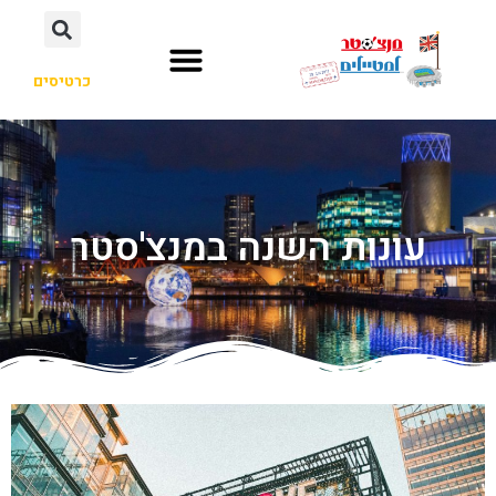
כרטיסים
עונות השנה במנצ'סטר