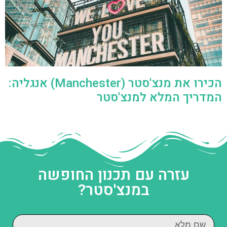
הכירו את מנצ'סטר (Manchester) אנגליה:
המדריך המלא למנצ'סטר
עזרה עם תכנון החופשה
במנצ'סטר?