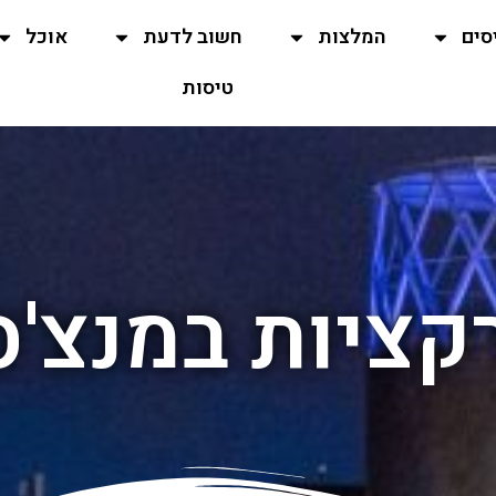
סים
המלצות
חשוב לדעת
אוכל
טיסות
קציות במנצ'ס