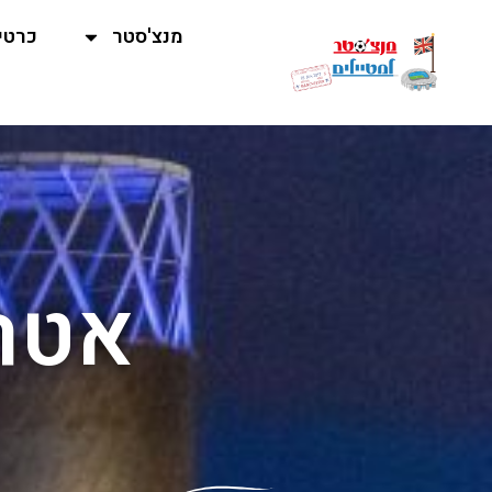
מנצ'סטר
כרטי
אטר