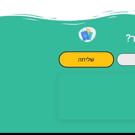
?
שליחה