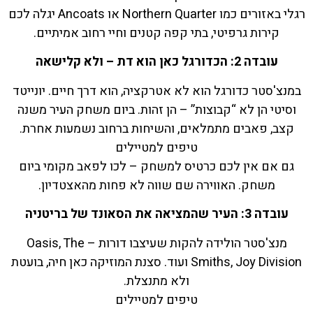
רגלי באזורים כמו Northern Quarter או Ancoats יגלה לכם
קירות גרפיטי, בתי קפה קטנים וחיי רחוב אמיתיים.
עובדה 2: הכדורגל כאן הוא דת – ולא קלישאה
במנצ'סטר כדורגל הוא לא אטרקציה, הוא דרך חיים. יונייטד
וסיטי הן לא “קבוצות” – הן זהות. ביום משחק העיר משנה
קצב, פאבים מתמלאים, והשיחות ברחוב נשמעות אחרת.
טיפים למטיילים
גם אם אין לכם כרטיס למשחק – לכו לפאב מקומי ביום
משחק. האווירה שם שווה לא פחות מהאצטדיון.
עובדה 3: העיר שהמציאה את הסאונד של בריטניה
מנצ'סטר הולידה להקות שעיצבו דורות – Oasis, The
Smiths, Joy Division ועוד. סצנת המוזיקה כאן חיה, בועטת
ולא מתנצלת.
טיפים למטיילים