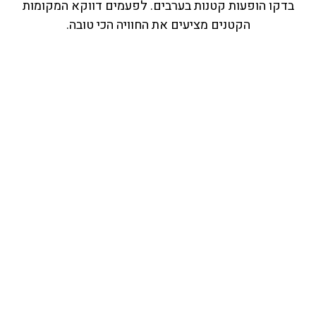
בדקו הופעות קטנות בערבים. לפעמים דווקא המקומות
הקטנים מציעים את החוויה הכי טובה.
עובדה 4: מזג האוויר לא מפחיד את המקומיים – אז למה
אתכם?
כן, יורד גשם. לפעמים גם בלי אזהרה. אבל זה לא עוצר אף
אחד. העיר מתפקדת רגיל, והגשם הופך לחלק מהחוויה.
טיפים למטיילים
מעיל קל נגד גשם ויאללה החוצה. אל תתנו לעננים לנהל לכם
את היום.
עובדה 5: אוכל מפתיע בעיר שלא מתהדרת בקולינריה
מנצ'סטר לא מתגאה במטבח מקומי מפורסם, אבל דווקא
בגלל זה יש בה אוכל מעולה מכל העולם. הודי, אסייתי,
טבעוני, בריטי משודרג – הכל כאן.
טיפים למטיילים
אזורי אוכל כמו Ancoats ו־Northern Quarter הם הימור