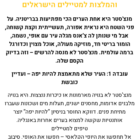
והמלצות למטיילים הישראלים
מנצ'סטר היא אחת הערים הכי מפתיעות בבריטניה. על
פני השטח היא נראית אפורה, תעשייתית וקצת קשוחה,
אבל מי שנותן לה צ’אנס מגלה עיר עם אופי, נשמה,
הומור בריטי חד, מוזיקה מעולה, אוכל מצוין וכדורגל
ברמה עולמית. מנצ'סטר לא מנסה להרשים – וזה בדיוק
הקסם שלה.
עובדה 1: העיר שלא מתאמצת להיות יפה – ועדיין
כובשת
מנצ'סטר לא בנויה מארמונות או כיכרות נוצצות. היא בנויה
מלבנים אדומות, מחסנים ישנים, תעלות מים ושכונות שעברו
מתיחת פנים. דווקא החוסר בניסיון “להיות יפה” יוצר
אותנטיות שקשה למצוא בערים אחרות באנגליה.
טיפים למטיילים
אל תחפשו את היופי הקלאסי – חפשו את האופי. סיבוב